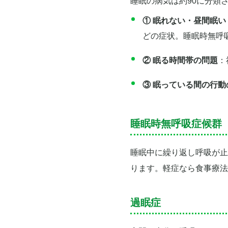
睡眠の病気は約90に分類
① 眠れない・昼間眠
どの症状。睡眠時無呼
② 眠る時間帯の問題
：
③ 眠っている間の行動
睡眠時無呼吸症候群
睡眠中に繰り返し呼吸が止
ります。軽症なら食事療法
過眠症