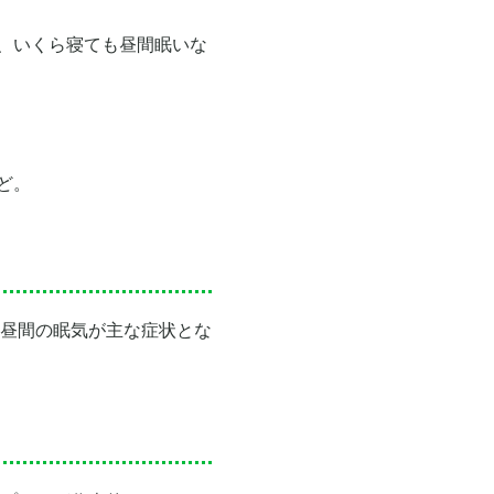
、いくら寝ても昼間眠いな
ど。
昼間の眠気が主な症状とな