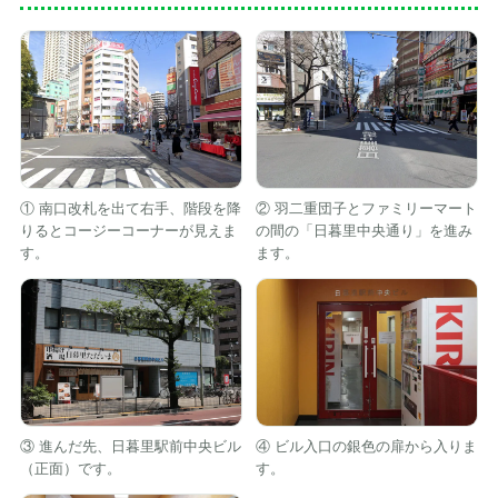
① 南口改札を出て右手、階段を降
② 羽二重団子とファミリーマート
りるとコージーコーナーが見えま
の間の「日暮里中央通り」を進み
す。
ます。
③ 進んだ先、日暮里駅前中央ビル
④ ビル入口の銀色の扉から入りま
（正面）です。
す。